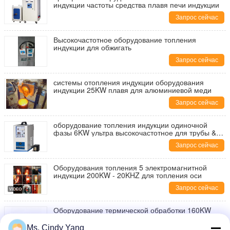
индукции частоты средства плавя печи индукции
Запрос сейчас
Высокочастотное оборудование топления
индукции для обжигать
Запрос сейчас
системы отопления индукции оборудования
индукции 25KW плавя для алюминиевой меди
Запрос сейчас
оборудование топления индукции одиночной
фазы 6KW ультра высокочастотное для трубы &
пробки металла
Запрос сейчас
Оборудования топления 5 электромагнитной
индукции 200KW - 20KHZ для топления оси
Запрос сейчас
Оборудование термической обработки 160KW
индукции IGBT 10-50KHZ для твердеть заварку
вковки
Ms. Cindy Yang