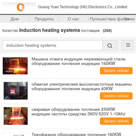
Guang Yuan Technology (HK) Electronics Co., Limited
Дом
Продукты
О нас
Путешествие фабрики
>>
induction heating systems
Качество
поставщик.
(268)
Машина отжига индукции нержавеющей стали,
оборудование топления индукции 160KW
Запрос сейчас
обжигая электрические высокочастотные машины
оборудования топления индукции 40KW
Запрос сейчас
сваривая оборудование топления 250KW
индукции частоты средства 360V-520V 1-10khz
Запрос сейчас
Трехфазное оборудование топления 160KW