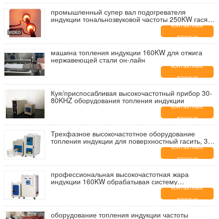
промышленный супер вал подогревателя
индукции тональнозвуковой частоты 250KW гася
электромагнитное оборудование топления
контактные
данные
машина топления индукции 160KW для отжига
нержавеющей стали он-лайн
контактные
данные
Куя/приспосабливая высокочастотный прибор 30-
80KHZ оборудования топления индукции
контактные
данные
Трехфазное высокочастотное оборудование
топления индукции для поверхностный гасить, 30-
80KHZ
контактные
данные
профессиональная высокочастотная жара
индукции 160KW обрабатывая систему
охлаждения воды оборудования
контактные
данные
оборудование топления индукции частоты