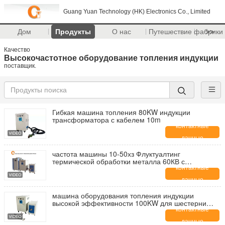
Guang Yuan Technology (HK) Electronics Co., Limited
Дом
Продукты
О нас
Путешествие фабрики
>>
Качество
Высокочастотное оборудование топления индукции
поставщик.
Гибкая машина топления 80KW индукции
трансформатора с кабелем 10m
контактные
данные
частота машины 10-50хз Флуктуалтинг
термической обработки металла 60КВ с
промышленным охладителем
контактные
данные
машина оборудования топления индукции
высокой эффективности 100KW для шестерни
гася, 360V-520V
контактные
данные