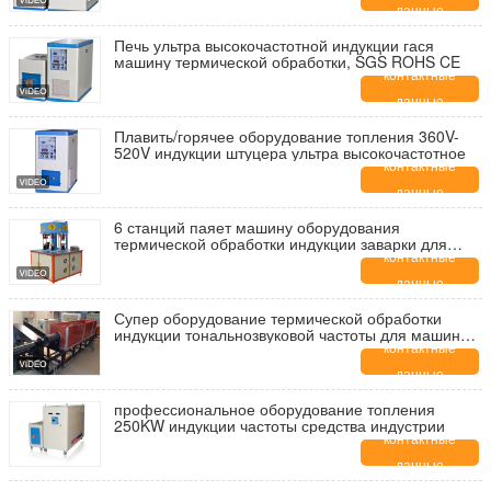
данные
Печь ультра высокочастотной индукции гася
машину термической обработки, SGS ROHS CE
контактные
данные
Плавить/горячее оборудование топления 360V-
520V индукции штуцера ультра высокочастотное
контактные
данные
6 станций паяет машину оборудования
термической обработки индукции заварки для
сваривать
контактные
данные
Супер оборудование термической обработки
индукции тональнозвуковой частоты для машины
отжига индукции
контактные
данные
профессиональное оборудование топления
250KW индукции частоты средства индустрии
контактные
данные