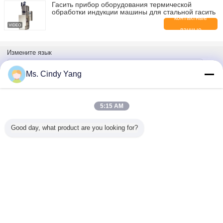
Гасить прибор оборудования термической
обработки индукции машины для стальной гасить
контактные
данные
Измените язык
Russian
Ms. Cindy Yang
5:15 AM
Главная страница
|
О нас
|
Свяжитесь мы
|
Карта сайта
|
Privacy Policy
Взгляд настольного компьютера
Good day, what product are you looking for?
Copyright © 2014 - 2026 Guang Yuan Technology (HK) Electronics Co.,
Limited.
All rights reserved.