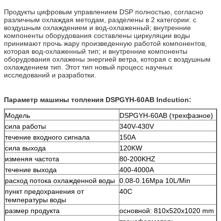
Продукты цифровым управлением DSP полностью, согласно
различным охлаждая методам, разделены в 2 категории: с
воздушным охлаждением и вод-охлаженный; внутренние
компоненты оборудования составлены циркуляции воды
принимают прочь жару произведенную работой компонентов,
которая вод-охлаженный тип; и внутренние компоненты
оборудования охлажены энергией ветра, которая с воздушным
охлаждением тип. Этот тип новый процесс научных
исследований и разработки.
Параметр машины топления DSPGYH-60AB Indcution:
Модель
DSPGYH-60AB (трехфазное)
сила работы
340V-430V
течение входного сигнала
150A
сила выхода
120KW
изменяя частота
80-200KHZ
течение выхода
400-4000A
расход потока охлажденной воды
0.08-0.16Mpa 10L/Min
пункт предохранения от
40C
температуры воды
размер продукта
основной: 810x520x1020 mm