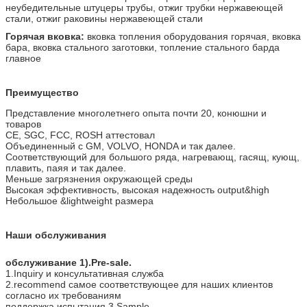
неубедительные штуцеры трубы, отжиг трубки нержавеющей
стали, отжиг раковины нержавеющей стали
Горячая вковка:
вковка топления оборудования горячая, вковка
бара, вковка стального заготовки, топление стального барда
главное
Преимущество
Представление многолетнего опыта почти 20, конюшни и
товаров
CE, SGC, FCC, ROSH аттестовал
Объединенный с GM, VOLVO, HONDA и так далее.
Соответствующий для большого ряда, нагревающ, гасящ, кующ,
плавить, паяя и так далее.
Меньше загрязнения окружающей среды
Высокая эффективность, высокая надежность output&high
Небольшое &lightweight размера
Наши обслуживания
обслуживание 1).Pre-sale.
1.Inquiry и консультативная служба
2.recommend самое соответствующее для наших клиентов
согласно их требованиям
поддержка испытания 3.Sample