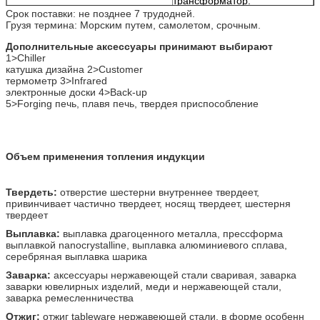
трансформатор:
490x260x370 mm
Срок поставки: не позднее 7 трудодней.
Грузя термина: Морским путем, самолетом, срочным.
чистый вес
основной: 100kg
трансформатор: 28 kg
Дополнительные аксессуары принимают выбирают
1>Chiller
катушка дизайна 2>Customer
термометр 3>Infrared
электронные доски 4>Back-up
5>Forging печь, плавя печь, твердея приспособление
Объем применения топления индукции
Твердеть:
отверстие шестерни внутреннее твердеет,
привинчивает частично твердеет, носящ твердеет, шестерня
твердеет
Выплавка:
выплавка драгоценного металла, прессформа
выплавкой nanocrystalline, выплавка алюминиевого сплава,
серебряная выплавка шарика
Заварка:
аксессуары нержавеющей стали сваривая, заварка
заварки ювелирных изделий, меди и нержавеющей стали,
заварка ремесленничества
Отжиг:
отжиг tableware нержавеющей стали, в форме особенн