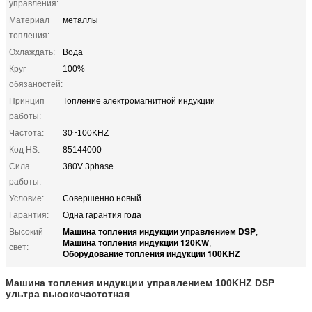
управления:
Материал
металлы
топления:
Охлаждать:
Вода
Круг
100%
обязаностей:
Принцип
Топление электромагнитной индукции
работы:
Частота:
30~100KHZ
Код HS:
85144000
Сила
380V 3phase
работы:
Условие:
Совершенно новый
Гарантия:
Одна гарантия года
Машина топления индукции управлением DSP
Высокий
,
Машина топления индукции 120KW
,
свет:
Оборудование топления индукции 100KHZ
Машина топления индукции управлением 100KHZ DSP
ультра высокочастотная