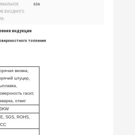
ИМАЛЬНОЕ
60А
ИЕ ВХОДНОГО
ЛА:
ления индукции
оверхностного топления
орячая вковка,
орячий штуцер,
ыплавка,
оверхность гасит,
аварка, отжиг
40KW
E, SGS, ROHS,
FCC