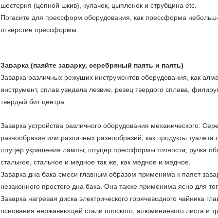
шестерня (цепной шкив), кулачок, цыпленок и струбцина etc.
Погасите для прессформ оборудования, как прессформа небольш
отверстие прессформы.
Заварка (паяйте заварку, серебряный паять и паять)
Заварка различных режущих инструментов оборудования, как алма
инструмент, сплав увидела лезвие, резец твердого сплава, филиру
твердый бит центра.
Заварка устройства различного оборудования механического: Сере
разнообразия или различных разнообразий, как продукты туалета о
штуцер украшения лампы, штуцер прессформы точности, ручка обо
стальное, стальное и медное так же, как медное и медное.
Заварка дна бака смеси главным образом применима к паяет заварк
незаконного простого дна бака. Она также применима ясно для тог
Заварка нагревая диска электрического горячеводного чайника гл
основания нержавеющей стали плоского, алюминиевого листа и т