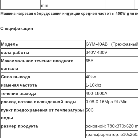
mm
Машина нагревая оборудования индукции средней частоты 40KW для п
Спецификация
Модель
GYM-40AB (Трехфазный
сила работы
340V-430V
Максимальное течение входного
65A
сигнала
Сила выхода
40kw
изменяя частота
1-10khz
течение выхода
400-1800A
расход потока охлажденной воды
0.08-0.16Mpa 9L/Min
пункт предохранения от температуры
50C
воды
размер продукта
основной: 780x370x620 
трансформатор: 510x26