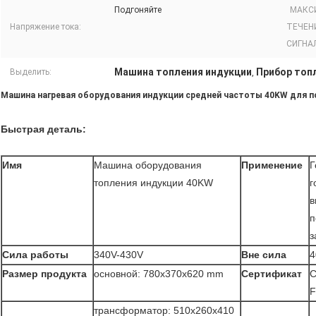
Подгоняйте
МАКС
Напряжение тока:
ТЕЧЕН
СИГНА
Машина топления индукции
Прибор топ
Выделить:
,
Машина нагревая оборудования индукции средней частоты 40KW для п
Быстрая деталь:
Имя
Машина оборудования
Применение
Г
топления индукции 40KW
г
в
п
з
Сила работы
340V-430V
Вне сила
Размер продукта
основной: 780x370x620 mm
Сертификат
C
трансформатор: 510x260x410