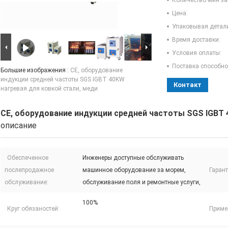
Количество мин за
Цена:
Упаковывая детал
Время доставки:
Условия оплаты:
Поставка способно
Большие изображения :
CE, оборудование
индукции средней частоты SGS IGBT 40KW
Контакт
нагревая для ковкой стали, меди
CE, оборудование индукции средней частоты SGS IGBT 
описание
Обеспеченное
Инженеры доступные обслуживать
послепродажное
машинное оборудование за морем,
Гарант
обслуживание:
обслуживание поля и ремонтные услуги,
100%
Круг обязаностей:
Приме