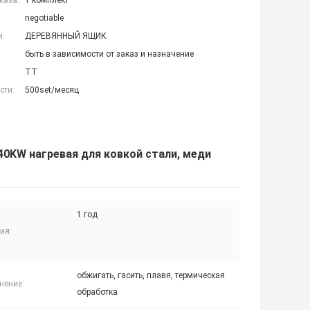
каза:
1 комплект
negotiable
и:
ДЕРЕВЯННЫЙ ЯЩИК
быть в зависимости от заказ и назначение
TT
сти:
500set/месяц
40KW нагревая для ковкой стали, меди
1 год
ия:
обжигать, гасить, плавя, термическая
нение:
обработка