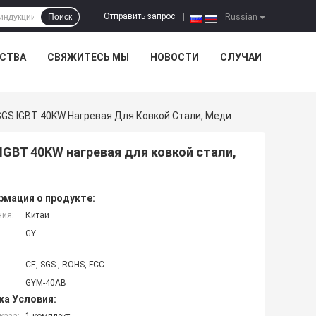
Отправить запрос
Поиск
|
Russian
ЕСТВА
СВЯЖИТЕСЬ МЫ
НОВОСТИ
СЛУЧАИ
GS IGBT 40KW Нагревая Для Ковкой Стали, Меди
IGBT 40KW нагревая для ковкой стали,
мация о продукте:
ния:
Китай
GY
CE, SGS , ROHS, FCC
GYM-40AB
ка Условия: