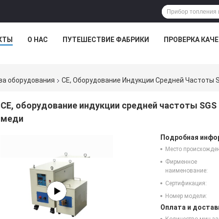
КТЫ
О НАС
ПУТЕШЕСТВИЕ ФАБРИКИ
ПРОВЕРКА КАЧ
ва оборудования
CE, Оборудование Индукции Средней Частоты S
CE, оборудование индукции средней частоты SGS 
меди
Подробная инфор
Место происхожде
Фирменное
наименование:
Сертификация:
Номер модели:
Оплата и достав