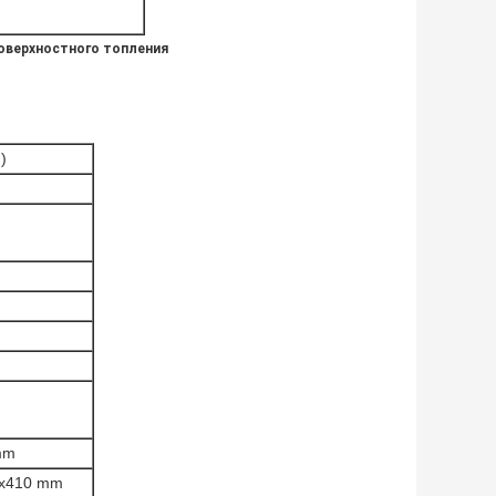
оверхностного топления
)
mm
0x410 mm