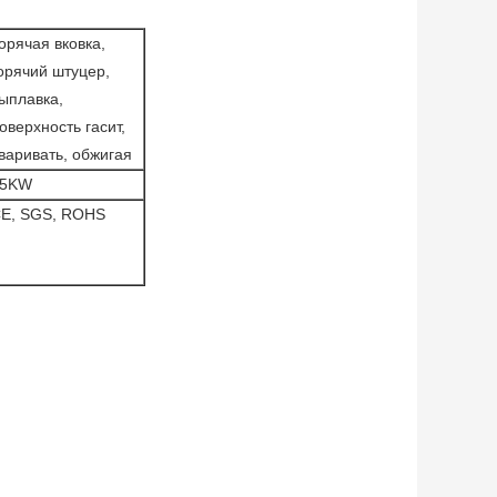
орячая вковка,
орячий штуцер,
ыплавка,
оверхность гасит,
варивать, обжигая
25KW
E, SGS, ROHS