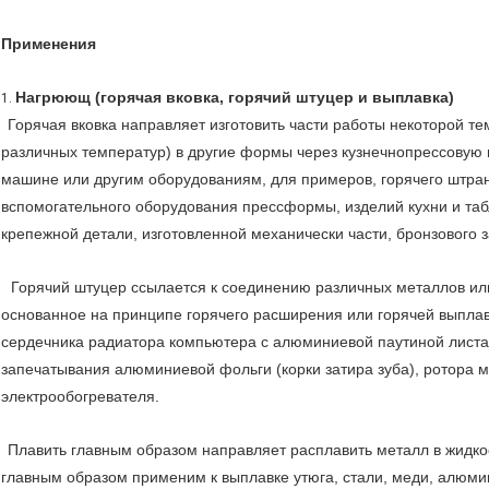
Применения
Нагрюющ (горячая вковка, горячий штуцер и выплавка)
1.
Горячая вковка направляет изготовить части работы некоторой 
различных температур) в другие формы через кузнечнопрессову
машине или другим оборудованиям, для примеров, горячего штранг-
вспомогательного оборудования прессформы, изделий кухни и табл
крепежной детали, изготовленной механически части, бронзового з
Горячий штуцер ссылается к соединению различных металлов ил
основанное на принципе горячего расширения или горячей выплав
сердечника радиатора компьютера с алюминиевой паутиной листа 
запечатывания алюминиевой фольги (корки затира зуба), ротора 
электрообогревателя.
Плавить главным образом направляет расплавить металл в жидкос
главным образом применим к выплавке утюга, стали, меди, алюмин