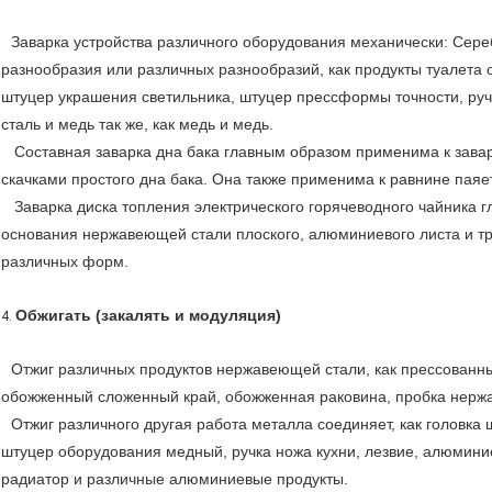
Заварка устройства различного оборудования механически: Сере
разнообразия или различных разнообразий, как продукты туалета о
штуцер украшения светильника, штуцер прессформы точности, ручк
сталь и медь так же, как медь и медь.
Составная заварка дна бака главным образом применима к заварк
скачками простого дна бака. Она также применима к равнине паяет
Заварка диска топления электрического горячеводного чайника г
основания нержавеющей стали плоского, алюминиевого листа и т
различных форм.
Обжигать (закалять и модуляция)
4.
Отжиг различных продуктов нержавеющей стали, как прессованн
обожженный сложенный край, обожженная раковина, пробка нержа
Отжиг различного другая работа металла соединяет, как головка 
штуцер оборудования медный, ручка ножа кухни, лезвие, алюмин
радиатор и различные алюминиевые продукты.