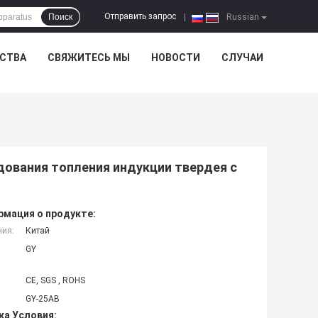
Отправить запрос
Поиск
|
Russian
ЕСТВА
СВЯЖИТЕСЬ МЫ
НОВОСТИ
СЛУЧАИ
ования топления индукции твердея с
мация о продукте:
ния:
Китай
GY
CE, SGS , ROHS
GY-25AB
ка Условия: