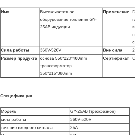
Имя
Высокочастотное
Применение
Г
оборудование топления GY-
г
25AB индукции
в
п
с
Сила работы
360V-520V
Вне сила
Размер продукта
основа 550*220*480mm
Сертификат
C
трансформатор
350*215*380mm
Спецификация
Модель
GY-25AB (трехфазное)
сила работы
360V-520V
течение входного сигнала
25A