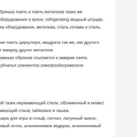
бряные паять и паять металлов таких же
борудования и кухни, refrigerating медный штуцер,
а оборудования, веселкаа, сталь сплава и сталь,
е паять циркуляра, квадрата так же, как другого
 заварку других металлов.
лавным образом ссылается к заварке паять
рубчатых элементов электрообогревателя
ый тазик нержавеющей стали, обожженный и может,
веющей стали, tableware и чашка.
шара для игры в гольф, сигнал, латунный замок,
иевый лоток, алюминиевое ведерко, алюминиевый