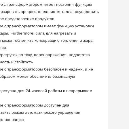
ое
с трансформатором имеет постоянн функцию
мизировать процесс топления металла, осуществить
ое представление продуктов.
ое
с трансформатором имеет функцию установки
ры. Furthermore, сила для нагревать и
я может облегчить консервацию топления и жары,
ния.
егрузок по току, перенапряжения, недостатка
ость и стойкость.
ое
с трансформатором безопасен и надежн, и не
м образом может обеспечить безопасную
доступна для 24-часовой работы в непрерывном
ое
с трансформатором доступен для
твить режим автоматического управления
ую операцию.