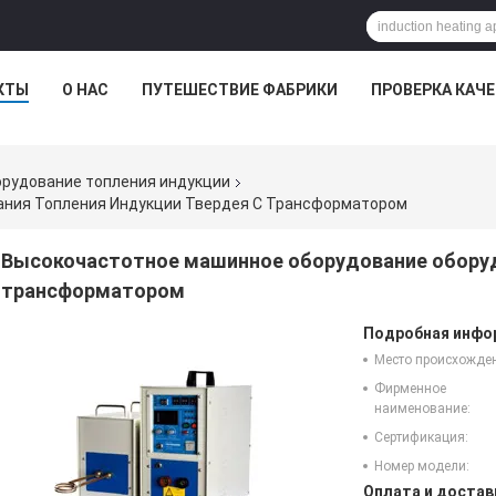
КТЫ
О НАС
ПУТЕШЕСТВИЕ ФАБРИКИ
ПРОВЕРКА КАЧ
рудование топления индукции
ния Топления Индукции Твердея С Трансформатором
Высокочастотное машинное оборудование оборуд
трансформатором
Подробная инфор
Место происхожде
Фирменное
наименование:
Сертификация:
Номер модели:
Оплата и достав