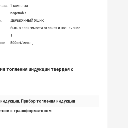
каза:
1 комплект
negotiable
и:
ДЕРЕВЯННЫЙ ЯЩИК
быть в зависимости от заказ и назначение
TT
сти:
500set/месяц
я топления индукции твердея с
 индукции
Прибор топления индукции
,
отное с трансформатором