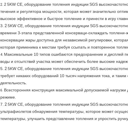
2
5KW CE,
оборудование топления индукции
SGS
высокочастотн
2.
течения и регулятора мощности, которая может значительно опти
высокое эффективное и быстрое топление и принести в игру главн
3.
2
5KW CE,
оборудование топления индукции
SGS
высокочастотн
времени 3-этапа представленной консерваци-охлаждать топлени-жа
консервации жары доступна для независимой регулировки, котора
которая применима к местам требуя ссыпать и повторенное топле
Максимальные 10 типов ошибаются предохранение и дисплей пер
4.
воды и отсытствий участка может обеспечить более высокие надежн
5.
2
5KW CE,
оборудование топления индукции
SGS
высокочастотн
требует никаких оборудований 10 тысяч напряжения тока, и таки
деятельность.
Всесторонняя конструкция максимальной допускаемой нагрузки 
6.
режиме.
7.
2
5KW CE,
оборудование топления индукции
SGS
высокочастотн
ультрафиолетов обнаружения температуры, которое может осущес
температуры, улучшить представление топления и упростить ручн