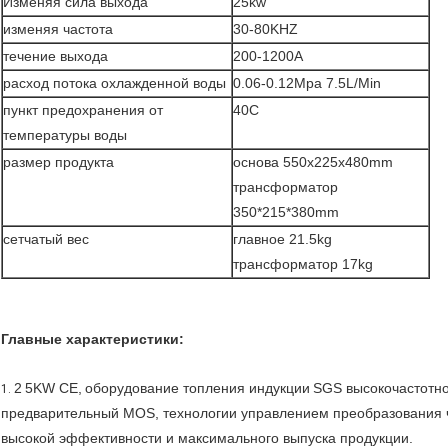
Изменяя сила выхода
25kw
изменяя частота
30-80KHZ
течение выхода
200-1200A
расход потока охлажденной воды
0.06-0.12Mpa 7.5L/Min
пункт предохранения от
40C
температуры воды
размер продукта
основа 550x225x480mm
трансформатор
350*215*380mm
сетчатый вес
главное 21.5kg
трансформатор 17kg
Главные характеристики:
2
5KW CE,
оборудование топления индукции
SGS
высокочастотн
1.
предварительный MOS, технологии управлением преобразования ч
высокой эффективности и максимального выпуска продукции.