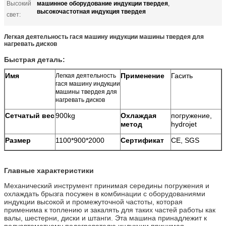
машинное оборудование индукции твердея
Высокий
,
высокочастотная индукция твердея
свет:
Легкая деятельность гася машину индукции машины твердея для
нагревать дисков
Быстрая деталь:
Имя
Применение
Гасить
Легкая деятельность
гася машину индукции
машины твердея для
нагревать дисков
Сетчатый вес
900kg
Охлаждая
погружение,
метод
hydrojet
Размер
1100*900*2000
Сертификат
CE, SGS
Главные характеристики
Механический инструмент принимая середины погружения и
охлаждать брызга посужен в комбинации с оборудованиями
индукции высокой и промежуточной частоты, которая
применима к топлению и закалять для таких частей работы как
валы, шестерни, диски и штанги. Эта машина принадлежит к
полуавтоматному подогревателю индукции принимая