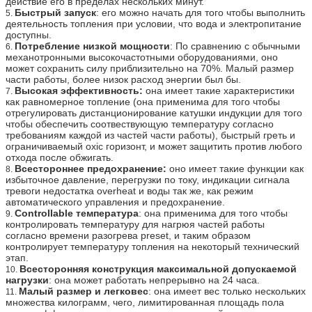
действие его в пределах нескольких минут.
Быстрый запуск
: его можно начать для того чтобы выполнить
5.
деятельность топления при условии, что вода и электропитание
доступны.
Потребление низкой мощности
: По сравнению с обычными
6.
механотронными высокочастотными оборудованиями, оно
может сохранить силу приблизительно на 70%. Малый размер
части работы, более низок расход энергии был бы.
Высокая эффективность:
она имеет такие характеристики
7.
как равномерное топление (она применима для того чтобы
отрегулировать дистанционирование катушки индукции для того
чтобы обеспечить соотвествующую температуру согласно
требованиям каждой из частей части работы), быстрый греть и
ограничиваемый oxic горизонт, и может защитить против любого
отхода после обжигать.
Всестороннее предохранение:
оно имеет такие функции как
8.
избыточное давление, перегрузки по току, индикации сигнала
тревоги недостатка overheat и воды так же, как режим
автоматического управления и предохранение.
Controllable температура
: она применима для того чтобы
9.
контролировать температуру для нагрюя частей работы
согласно времени разогрева preset, и таким образом
контролирует температуру топления на некоторый технический
этап.
Всесторонняя конструкция максимальной допускаемой
10.
нагрузки
: она может работать непрерывно на 24 часа.
Малый размер и легковес
: она имеет вес только нескольких
11.
множества килограмм, чего, лимитированная площадь пола