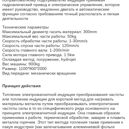
гидровлический привод и электрическое управление, которое
имеет руководство, медленно двигать и автоматические
функции согласно требованиям точный располагать и легкая
деятельности
Технические параметры
Максимальный диаметр гасить материал: 300mm
Максимальный вес части работы: 50kg
Скорость обработки части работы: 1-30mm/s
Скорость спуска части работы: 120mm/s
Скорость главного вала: 1-200r/min
Сила мотора главного привода: 1.5kw
Охлаждая метод: погружение, hydrojet
Вес машины: 900kg
Размер: 1100*900*2000
Вид передачи: механически вращение
Принцип действия
Топление электромагнитной индукции преобразования частоты
или топление индукции для короткой метод для нагревать
материалы металла путем преобразовывать электропитание
частоты силы в то из специфического ряда основанного на
принципе электромагнитной индукции. Она главным образом
применима к работе, термической обработке, заварке и плавить
металла горячим. Этот тип метода топления также применим к
пакуя индустрии (как запечатывание алюминиевой фольги