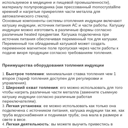
используемое в медицине и пищевой промышленности),
материалу полупроводника (как прессованный monocrystalline
кремний и нагретые прикрепляя части металла для
автоматического стекла).
Основные компоненты системы отопления индукции включают
катушку индукции, источник питания AC и части работы. Катушку
индукции можно изготовить в различные формы согласно
различным heated предметам. Катушка подключена при
источник питания обеспечивая переменный ток для катушки.
Переменный ток обладаемый катушкой может создать
переменное магнитное поле пропуская через части работы к
подаче вихря продукции согласно требованиям топления.
Преимущества оборудования топления индукции
Быстрое топление
: минимальная ставка топления чем 1
1.
второе (тариф топления доступен для регулировки и
управления).
Широкий охват топления
: его можно использовать для того
2.
чтобы нагреть различные части металла (замените съемную
катушку индукции согласно различным работая
переключателям).
Легкая установка
: ее можно использовать как только она
3.
подключена с источником питания, катушка индукции так же, как
труба водоснабжения и поднимая труба; она мала в размере и
свете в весе.
Легкая деятельность
: вы можете выучить привестись в
4.